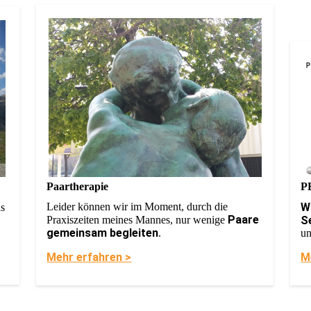
P
Paartherapie
W
Leider können wir im Moment, durch die
as
Paare
S
Praxiszeiten meines Mannes, nur wenige
gemeinsam begleiten
un
.
M
Mehr erfahren >