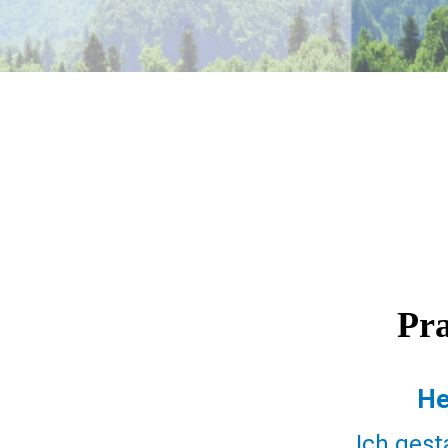
Pra
He
Ich gest