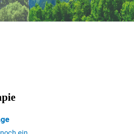
apie
age
 noch ein