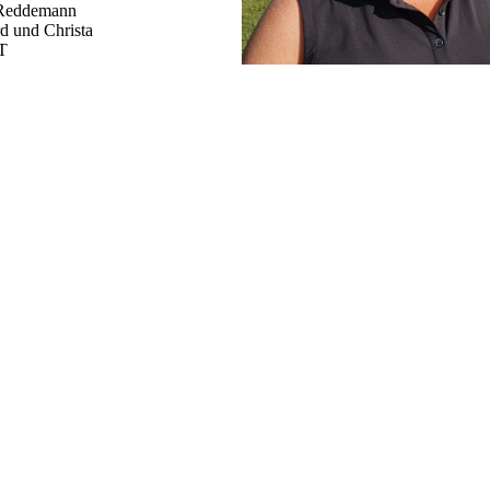
e Reddemann
d und Christa
PT