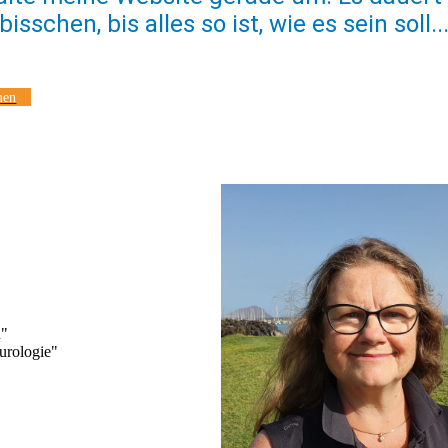
bisschen, bis alles so ist, wie es sein soll..
men
n"
urologie"