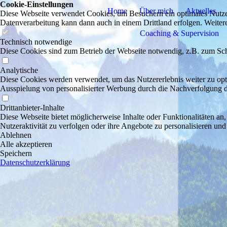
Cookie-Einstellungen
Home
Über mich
Aktuelles
Diese Webseite verwendet Cookies, um Besuchern ein optimales Nutzerer
Datenverarbeitung kann dann auch in einem Drittland erfolgen. Weiter
Coaching & Supervision
Technisch notwendige
Diese Cookies sind zum Betrieb der Webseite notwendig, z.B. zum Sch
Analytische
Diese Cookies werden verwendet, um das Nutzererlebnis weiter zu optim
Ausspielung von personalisierter Werbung durch die Nachverfolgung de
Drittanbieter-Inhalte
Diese Webseite bietet möglicherweise Inhalte oder Funktionalitäten an,
Nutzeraktivität zu verfolgen oder ihre Angebote zu personalisieren und
Ablehnen
Alle akzeptieren
Speichern
Datenschutzerklärung