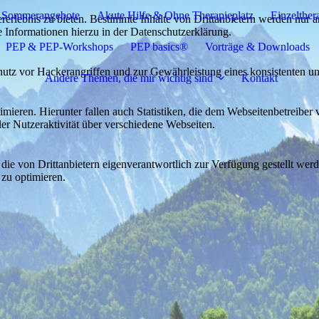
Sommerangebote
Akute Hilfe & Ohne Therapieplatz
Einzelther
lebnis zu bieten. Bestimmte Inhalte von Drittanbietern werden nur ang
e Informationen hierzu in der Datenschutzerklärung.
PEP & PEP-Workshops
PEP basics®
Vorträge & Downloads
utz vor Hackerangriffen und zur Gewährleistung eines konsistenten un
Andere Themen, die mir wichtig sind
Kontakt
ieren. Hierunter fallen auch Statistiken, die dem Webseitenbetreiber v
r Nutzeraktivität über verschiedene Webseiten.
 die von Drittanbietern eigenverantwortlich zur Verfügung gestellt wer
 zu optimieren.