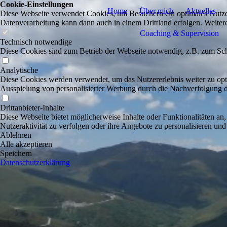
Cookie-Einstellungen
Home
Über mich
Aktuelles
Diese Webseite verwendet Cookies, um Besuchern ein optimales Nutzerer
Datenverarbeitung kann dann auch in einem Drittland erfolgen. Weiter
Coaching & Supervision
Technisch notwendige
Diese Cookies sind zum Betrieb der Webseite notwendig, z.B. zum Sch
Analytische
Diese Cookies werden verwendet, um das Nutzererlebnis weiter zu optim
Ausspielung von personalisierter Werbung durch die Nachverfolgung de
Drittanbieter-Inhalte
Diese Webseite bietet möglicherweise Inhalte oder Funktionalitäten an,
Nutzeraktivität zu verfolgen oder ihre Angebote zu personalisieren und
Ablehnen
Alle akzeptieren
Speichern
Datenschutzerklärung