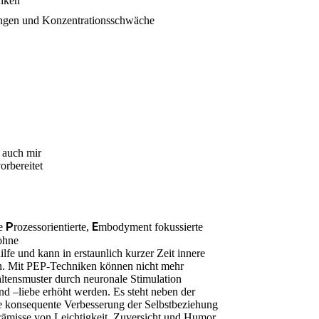
anken
ungen und Konzentrationsschwäche
 auch mir
orbereitet
P
E
ie
rozessorientierte,
mbodyment fokussierte
ohne
ilfe und kann in erstaunlich kurzer Zeit innere
n. Mit PEP-Techniken können nicht mehr
altensmuster durch neuronale Stimulation
nd –liebe erhöht werden. Es steht neben der
ie konsequente Verbesserung der Selbstbeziehung
rämisse von Leichtigkeit, Zuversicht und Humor.