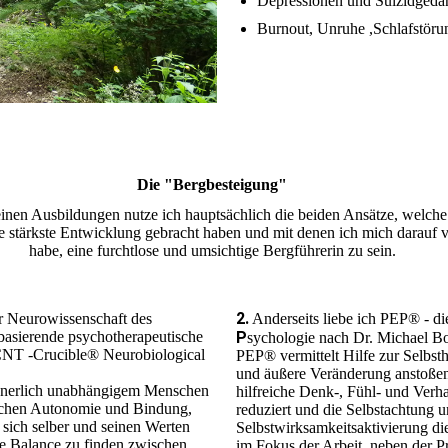
Depressionen und Suizidged
Burnout, Unruhe ,Schlafstör
Die "Bergbesteigung"
inen Ausbildungen nutze ich hauptsächlich die beiden Ansätze, welche
ie stärkste Entwicklung gebracht haben und mit denen ich mich darauf v
habe, eine furchtlose und umsichtige Bergführerin zu sein.
2.
der Neurowissenschaft des
Anderseits liebe ich PEP® - d
basierende psychotherapeutische
P
sychologie nach Dr. Michael B
 CNT -Crucible® Neurobiological
PEP® vermittelt Hilfe zur Selbsth
und äußere Veränderung anstoße
 innerlich unabhängigem Menschen
hilfreiche Denk-, Fühl- und Verh
ischen Autonomie und Bindung,
reduziert und die Selbstachtung u
 sich selber und seinen Werten
Selbstwirksamkeitsaktivierung d
te Balance zu finden zwischen
im Fokus der Arbeit, neben der P