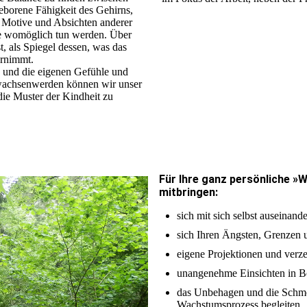
eborene Fähigkeit des Gehirns,
 Motive und Absichten anderer
e womöglich tun werden. Über
t, als Spiegel dessen, was das
hrnimmt.
 und die eigenen Gefühle und
rwachsenwerden können wir unser
 die Muster der Kindheit zu
Für Ihre ganz persönliche »W
mitbringen:
sich mit sich selbst auseinand
sich Ihren Ängsten, Grenzen u
eigene Projektionen und verz
unangenehme Einsichten in Be
das Unbehagen und die Schme
Wachstumsprozess begleiten